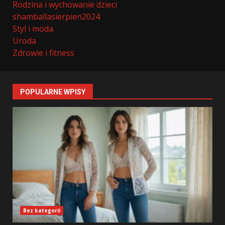
Rodzina i wychowanie dzieci
shamballasierpien2024
Styl i moda
Uroda
Zdrowie i fitness
POPULARNE WPISY
Bez kategorii