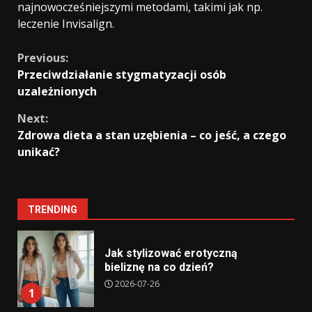
najnowocześniejszymi metodami, takimi jak np.
leczenie Invisalign.
Continue
Previous:
Przeciwdziałanie stygmatyzacji osób
Reading
uzależnionych
Next:
Zdrowa dieta a stan uzębienia – co jeść, a czego
unikać?
TRENDING
Jak stylizować erotyczną
bieliznę na co dzień?
2026-07-26
1