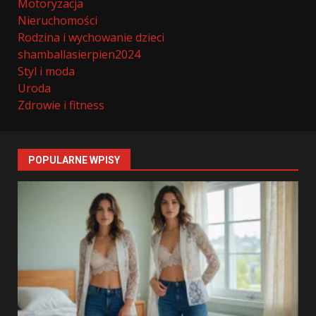
Motoryzacja
Nieruchomości
Rodzina i wychowanie dzieci
shamballasierpien2024
Styl i moda
Uroda
Zdrowie i fitness
POPULARNE WPISY