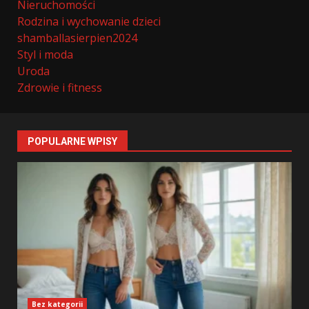
Nieruchomości
Rodzina i wychowanie dzieci
shamballasierpien2024
Styl i moda
Uroda
Zdrowie i fitness
POPULARNE WPISY
Bez kategorii