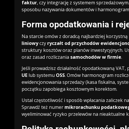
faktur
, czy integrację z systemem sprzedażowym.
sposobu nazywania dokumentów i harmonogramu p
Forma opodatkowania i rej
Na starcie omów z doradcą najbardziej korzystną
liniowy
czy
ryczałt od przychodów ewidencjo
struktury kosztów oraz planów inwestycyjnych. Us
oraz zasad rozliczania
samochodów w firmie
.
Jeśli prowadzisz działalność opodatkowaną VAT, 
UE
lub systemu
OSS
. Omów harmonogram rozlicze
ewidencjonowania sprzedaży (kasa fiskalna, syste
początku zapobiega kosztownym korektom.
Ustal częstotliwość i sposób wpłacania zaliczek n
Sprawdź też numer
mikrorachunku podatkowe
wyeliminować ryzyko przelewów na nieaktualne 
Polityka rachunkowości, pl