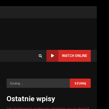
WATCH ONLINE
Szukaj:
Ostatnie wpisy
Jak stylizować erotyczną bieliznę na co dzień?