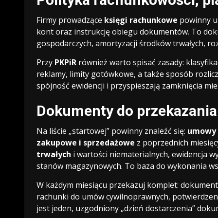
Firmy prowadzące
księgi rachunkowe
powinny uz
kont oraz instrukcję obiegu dokumentów. To doku
gospodarczych, amortyzacji środków trwałych, roz
Przy
PKPiR
również warto spisać zasady: klasyfik
reklamy, limity gotówkowe, a także sposób rozli
spójność ewidencji i przyspieszają zamknięcia mie
Dokumenty do przekazania n
Na liście „startowej” powinny znaleźć się:
umowy 
zakupowe i sprzedażowe
z poprzednich miesięc
trwałych
i wartości niematerialnych, ewidencja w
stanów magazynowych. To baza do wykonania w
W każdym miesiącu przekazuj komplet: dokumenty
rachunki do umów cywilnoprawnych, potwierdzenia
jest jeden, uzgodniony „dzień dostarczenia” dok