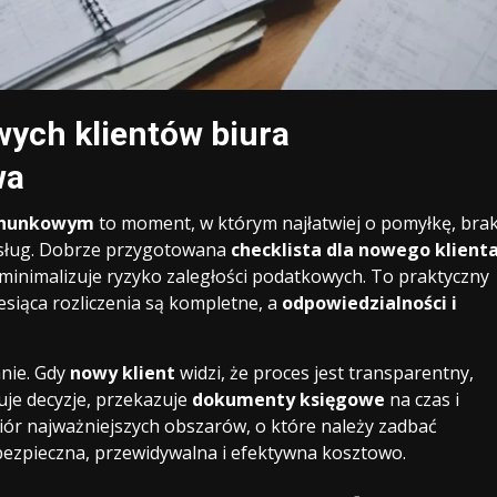
wych klientów biura
wa
chunkowym
to moment, w którym najłatwiej o pomyłkę, bra
usług. Dobrze przygotowana
checklista dla nowego klient
minimalizuje ryzyko zaległości podatkowych. To praktyczny
siąca rozliczenia są kompletne, a
odpowiedzialności i
nie. Gdy
nowy klient
widzi, że proces jest transparentny,
uje decyzje, przekazuje
dokumenty księgowe
na czas i
biór najważniejszych obszarów, o które należy zadbać
bezpieczna, przewidywalna i efektywna kosztowo.