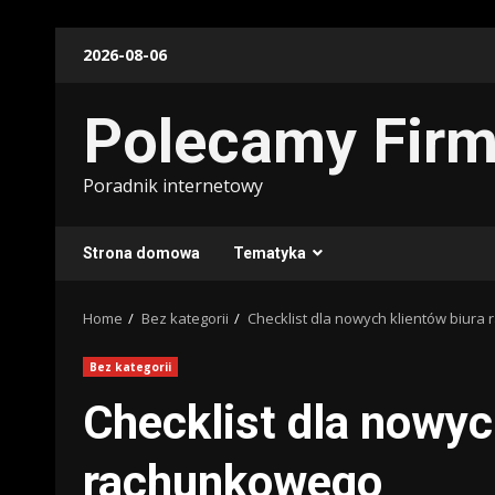
Skip
2026-08-06
to
content
Polecamy Fir
Poradnik internetowy
Strona domowa
Tematyka
Home
Bez kategorii
Checklist dla nowych klientów biur
Bez kategorii
Checklist dla nowyc
rachunkowego