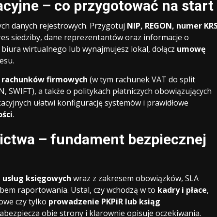
acyjne – co przygotować na start
ych danych rejestrowych. Przygotuj
NIP, REGON, numer KR
res siedziby, dane reprezentantów oraz informacje o
 z biura wirtualnego lub wynajmujesz lokal, dołącz
umowę
esu.
 rachunków firmowych
(w tym rachunek VAT do split
, SWIFT), a także o politykach płatniczych obowiązujących
acyjnych ułatwi konfigurację systemów i prawidłowe
ści
.
ictwa – fundament bezpiecznej
 usług księgowych
wraz z zakresem obowiązków, SLA
sobem raportowania. Ustal, czy wchodzą w to
kadry i płace
,
owe czy tylko
prowadzenie PKPiR lub ksiąg
ezpiecza obie strony i klarownie opisuje oczekiwania.