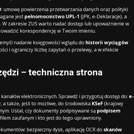
O
: umowę powierzenia przetwarzania danych oraz polityki
magane jest
pełnomocnictwo UPL-1
(JPK, e-Deklaracje), a
. W zakresie ZUS warto nadać dostęp lub upoważnienie w
prowadzić korespondencję w Twoim imieniu.
rzemyśl nadanie księgowości wglądu do
historii wyciągów
ości i ograniczy liczbę zapytań o przelewy, a w efekcie
ędzi – techniczna strona
 kanałów elektronicznych. Sprawdź i przygotuj dostęp do:
e-
, a także, jeśli to możliwe, do środowiska
KSeF
(krajowy
jnym. Ustal, czy dokumenty podpisywane są
podpisem
ofilem zaufanym i kto jest do tego uprawniony.
okumentów: bezpieczny dysk, aplikację OCR do
skanów