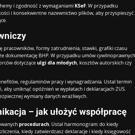
 schemy i zgodność z wymaganiami
KSeF
. W przypadku
ości i konsekwentne nazewnictwo plików, aby przyspieszyć
ce.
owniczy
stę pracowników, formy zatrudnienia, stawki, grafiki czasu
także dokumentację BHP. W przypadku umów cywilnoprawnyc
iorców dotyczące
ulgi dla młodych
, kosztów autorskich czy
benefitów, regulaminów pracy i wynagradzania. Ustal termin
eń, aby uniknąć opóźnień w wypłatach i deklaracjach ZUS.
ezpiecznej wymiany danych wrażliwych.
ikacja – jak ułożyć współpracę
iowanych
procedurach
. Ustal harmonogram: do kiedy
liczenia, kiedy zatwierdzasz deklaracje i kiedy księgowość