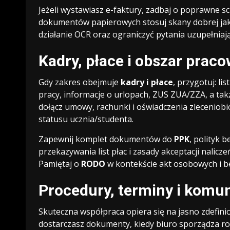
Jeżeli wystawiasz e-faktury, zadbaj o poprawne
dokumentów papierowych stosuj skany dobrej jak
działanie OCR oraz ograniczyć pytania uzupełniają
Kadry, płace i obszar prac
Gdy zakres obejmuje
kadry i płace
, przygotuj: li
pracy, informacje o urlopach, ZUS ZUA/ZZA, a 
dołącz umowy, rachunki i oświadczenia zleceniob
statusu ucznia/studenta.
Zapewnij komplet dokumentów do
PPK
, polityk 
przekazywania list płac i zasady akceptacji nalicz
Pamiętaj o
RODO
w kontekście akt osobowych i b
Procedury, terminy i komun
Skuteczna współpraca opiera się na jasno zdefin
dostarczasz dokumenty, kiedy biuro sporządza roz