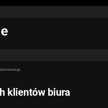
me
a rachunkowego
h klientów biura