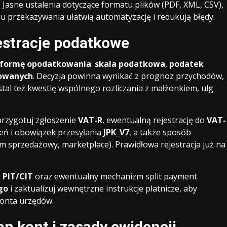
 Jasne ustalenia dotyczące formatu plików (PDF, XML, CSV),
rzekazywania ułatwią automatyzację i redukują błędy.
estracje podatkowe
formę opodatkowania
:
skala podatkowa
,
podatek
nowanych
. Decyzja powinna wynikać z prognoz przychodów,
tal też kwestię wspólnego rozliczania z małżonkiem, ulg
przygotuj zgłoszenie
VAT-R
, ewentualną rejestrację do
VAT-
ń i obowiązek przesyłania
JPK_V7
, a także sposób
m sprzedażowy, marketplace). Prawidłowa rejestracja już na
a
PIT/CIT
oraz ewentualny mechanizm split payment.
go
i zaktualizuj wewnętrzne instrukcje płatnicze, aby
konta urzędów.
an kont i zasady ewidencji