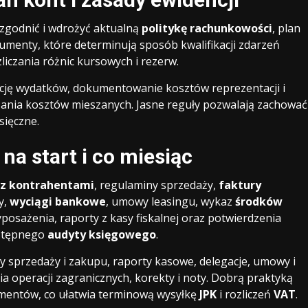
godnić i wdrożyć aktualną
politykę rachunkowości
, plan
menty, które determinują sposób kwalifikacji zdarzeń
liczania różnic kursowych i rezerw.
ację wydatków, dokumentowanie kosztów reprezentacji i
czania kosztów mieszanych. Jasne reguły pozwalają zachować
sięczne.
a start i co miesiąc
z kontrahentami
, regulaminy sprzedaży,
faktury
y,
wyciągi bankowe
, umowy leasingu, wykaz
środków
yposażenia, raporty z kasy fiskalnej oraz potwierdzenia
stępnego
audyty księgowego
.
 sprzedaży i zakupu, raporty kasowe, delegacje, umowy i
 operacji zagranicznych, korekty i noty. Dobrą praktyką
umentów, co ułatwia terminową wysyłkę
JPK
i rozliczeń
VAT
.