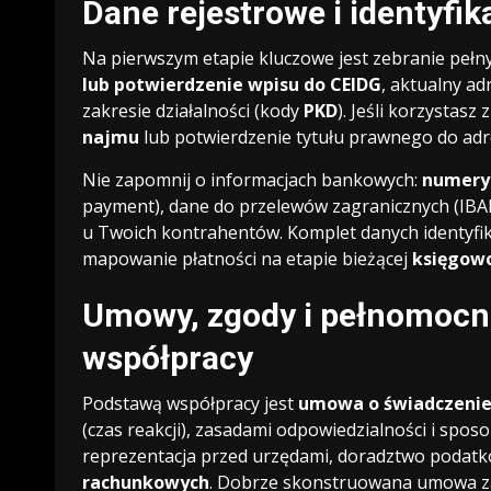
Dane rejestrowe i identyfik
Na pierwszym etapie kluczowe jest zebranie pełn
lub potwierdzenie wpisu do CEIDG
, aktualny ad
zakresie działalności (kody
PKD
). Jeśli korzystasz
najmu
lub potwierdzenie tytułu prawnego do adr
Nie zapomnij o informacjach bankowych:
numery
payment), dane do przelewów zagranicznych (IBAN
u Twoich kontrahentów. Komplet danych identyfik
mapowanie płatności na etapie bieżącej
księgowo
Umowy, zgody i pełnomocn
współpracy
Podstawą współpracy jest
umowa o świadczenie
(czas reakcji), zasadami odpowiedzialności i spo
reprezentacja przed urzędami, doradztwo podatk
rachunkowych
. Dobrze skonstruowana umowa zab