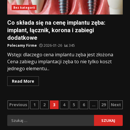
Bez kategorii
Co składa się na cenę implantu zęba:
implant, łącznik, korona i zabiegi
dodatkowe
Polecamy Firme
2026-01-26
345
Wstęp: dlaczego cena implantu zęba jest złożona
Cena zabiegu implantacji zęba to nie tylko koszt
jednego elementu...
Read More
Stronicowanie
Previous
1
2
3
4
5
6
…
29
Next
wpisów
Szukaj: